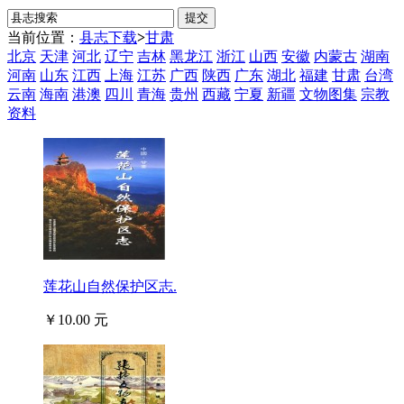
当前位置：
县志下载
>
甘肃
北京
天津
河北
辽宁
吉林
黑龙江
浙江
山西
安徽
内蒙古
湖南
河南
山东
江西
上海
江苏
广西
陕西
广东
湖北
福建
甘肃
台湾
云南
海南
港澳
四川
青海
贵州
西藏
宁夏
新疆
文物图集
宗教
资料
莲花山自然保护区志.
￥10.00 元