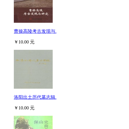
曹操高陵考古发现与.
￥10.00 元
洛阳出土历代墓志辑.
￥10.00 元