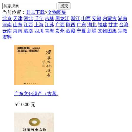
当前位置：
县志下载
>
文物图集
北京
天津
河北
辽宁
吉林
黑龙江
浙江
山西
安徽
内蒙古
湖南
河南
山东
江西
上海
江苏
广西
陕西
广东
湖北
福建
甘肃
台湾
云南
海南
港澳
四川
青海
贵州
西藏
宁夏
新疆
文物图集
宗教
资料
广东文化遗产（古墓.
￥10.00 元