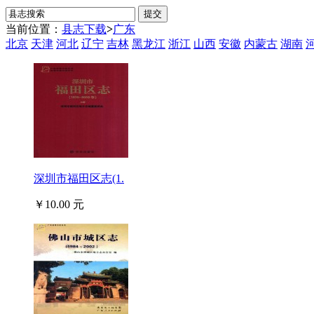
当前位置：
县志下载
>
广东
北京
天津
河北
辽宁
吉林
黑龙江
浙江
山西
安徽
内蒙古
湖南
深圳市福田区志(1.
￥10.00 元