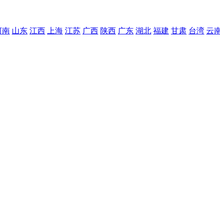
河南
山东
江西
上海
江苏
广西
陕西
广东
湖北
福建
甘肃
台湾
云