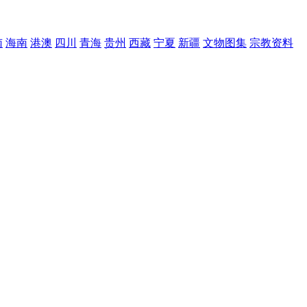
南
海南
港澳
四川
青海
贵州
西藏
宁夏
新疆
文物图集
宗教资料