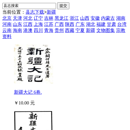
当前位置：
县志下载
>
新疆
北京
天津
河北
辽宁
吉林
黑龙江
浙江
山西
安徽
内蒙古
湖南
河南
山东
江西
上海
江苏
广西
陕西
广东
湖北
福建
甘肃
台湾
云南
海南
港澳
四川
青海
贵州
西藏
宁夏
新疆
文物图集
宗教
资料
新疆大记 6卷.
￥10.00 元