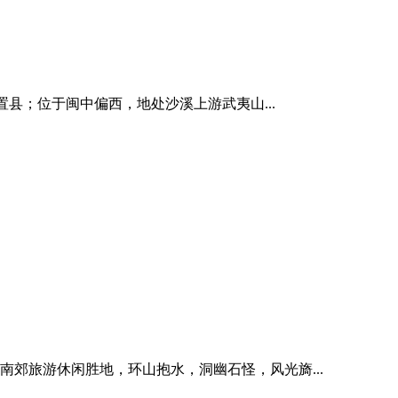
置县；位于闽中偏西，地处沙溪上游武夷山...
郊旅游休闲胜地，环山抱水，洞幽石怪，风光旖...