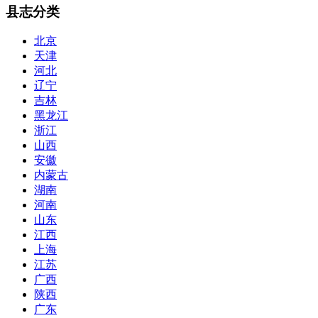
县志分类
北京
天津
河北
辽宁
吉林
黑龙江
浙江
山西
安徽
内蒙古
湖南
河南
山东
江西
上海
江苏
广西
陕西
广东