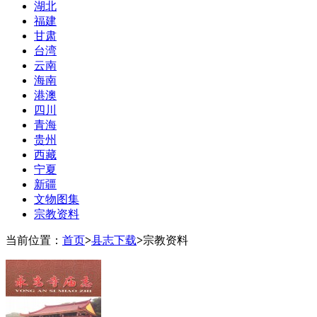
湖北
福建
甘肃
台湾
云南
海南
港澳
四川
青海
贵州
西藏
宁夏
新疆
文物图集
宗教资料
当前位置：
首页
>
县志下载
>
宗教资料