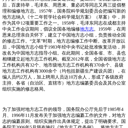
后，百废待举，毛泽东、周恩来、董必武等同志又再三提倡整
理和编修地方志。1957年，国务院科学规划委员会把编写新的
地方志纳入《十二年哲学社会科学规划方案》（草案）中，并
作为其中12项重要工作之一。1958年，毛泽东同志在成都主持
中央工作会议期间，倡议全国各地编修
地方志
。1959年，在周
恩来总理亲自关怀下，建立了中国地方志小组，负责推动全国
的修志工作。“文革”时期，地方志编修工作中断。改革开放以
后，中国地方志小组于1983年经中央书记处批准恢复活动，并
改名为中国地方志指导小组。在此期间，全国各省、市、县也
相继建立起地方志工作机构。截至2012年底，全国省级地方志
工作机构共有32个、地市级地方志工作机构有370余个、县级
地方志工作机构有3000余个（均包括新疆生产建设兵团），在
编人员约2万人，加上聘用人员达10万余人，形成了各级政府
主持、各省（自治区、直辖市）地方志编纂委员会及其办公室
组织实施的修志格局。
为了加强对地方志工作的领导，国务院办公厅先后于1985年4
月、1996年11月发布关于加强地方志编纂工作的文件，对地方
志的编纂原则、组织实施作出具体规定，提出了明确要求。国
务院于2006年5月颁布施行《地方志工作条例》，将地方志工