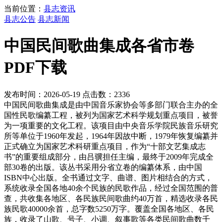
当前位置：
县志资讯
县志公告
县志新闻
中国民间歌曲集成各省市卷
PDF下载
发布时间：2026-05-19 点击数：2336
中国民间歌曲集成是由中国音乐家协会等多部门联合主办的全
国性民歌编纂工程，被列为国家艺术科学规划重点项目，被誉
为一项重要的文化工程。该项目由中央音乐学院民族音乐研究
所等单位于1960年发起，1964年因故中断，1979年恢复编纂并
正式确立为国家艺术科研重点项目，作为“十部文艺集成志
书”的重要组成部分，由吕骥担任主编，最终于2009年完成全
部30卷的出版。该丛书采用分省立卷的编纂体系，由中国
ISBN中心出版。全书通过文字、曲谱、图片相结合的方式，
系统收录全国各地40余个民族的民歌作品，经过全国范围的普
查，共收集各地区、各民族民间歌曲约40万首，精选收录各民
族民歌40000余首，总字数5250万字。覆盖全国各地区、各民
族，收录了山歌、号子、小调、叙事歌等各类民间歌曲数千