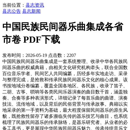
当前位置：
县志资讯
县志公告
县志新闻
中国民族民间器乐曲集成各省
市卷 PDF下载
发布时间：2026-05-19 点击数：2207
中国民族民间器乐曲集成是一套系统整理、收录中华各民族民
间器乐曲的权威典籍，由相关文化研究机构牵头，联合全国数
百位音乐学者、民间艺人共同编纂，历经多年实地走访、采录
与整理完成，是抢救和传承民族民间器乐文化的核心成果。该
书按地域分卷编纂，覆盖全国各地区、各民族，收录了笛子、
二胡、古筝、唢呐等各类民间乐器演奏的曲目数千首，涵盖独
奏、合奏等多种表演形式，详细记录了每首乐曲的曲谱、演奏
技法、流传地域，以及背后的民俗背景与传承故事。典籍以实
地采录的第一手资料为基础，最大程度保留民间器乐的原生风
貌，既抢救性留存了诸多濒临失传的器乐技艺与曲目，也系统
梳理了民族民间器乐的传承脉络，是器乐研究者、从业者的必
备工具书，更是展现中华民族民间器乐魅力、传承传统音乐文