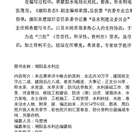
图书名称：潮阳县水利志
内容简介：本志秉承详今略古的原则，全志共30万字，建国前文
字占二成、建国后占八成。卷首为概述、大事记；正文分16章，
即水系、水资源、水旱灾害，防汛抗旱救灾、水利基础工作、围
垦、河道整治、枢纽工程建设、防洪（潮）治涝、灌溉供水、水
力发电、水土保持、工程施工、工程管理、水利科技、水政，卷
未治水人物、附录、跋、编志始未，共分54节63目。图表、黑白
照片插入有关章节，彩色照片则汇置卷首。部分资料分题编成专
缉，另册存档。
编纂人员：马楚洲
编纂单位：潮阳县水利志编纂组