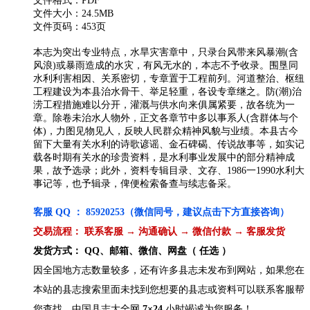
文件格式：PDF
文件大小：24.5MB
文件页码：453页
本志为突出专业特点，水旱灾害章中，只录台风带来风暴潮(含
风浪)或暴雨造成的水灾，有风无水的，本志不予收录。围垦同
水利利害相因、关系密切，专章置于工程前列。河道整治、枢纽
工程建设为本县治水骨干、举足轻重，各设专章继之。防(潮)治
涝工程措施难以分开，灌溉与供水向来俱属紧要，故各统为一
章。除卷未治水人物外，正文各章节中多以事系人(含群体与个
体)，力图见物见人，反映人民群众精神风貌与业绩。本县古今
留下大量有关水利的诗歌谚谣、金石碑碣、传说故事等，如实记
载各时期有关水的珍贵资料，是水利事业发展中的部分精神成
果，故予选录；此外，资料专辑目录、文存、1986一1990水利大
事记等，也予辑录，俾便检索备查与续志备采。
客服 QQ ： 85920253（微信同号，建议点击下方直接咨询）
交易流程： 联系客服 → 沟通确认 → 微信付款 → 客服发货
发货方式： QQ、邮箱、微信、网盘（ 任选 ）
因全国地方志数量较多，还有许多县志未发布到网站，如果您在
本站的县志搜索里面未找到您想要的县志或资料可以联系客服帮
您查找，中国县志大全网
7×24
小时竭诚为您服务！