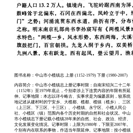
图书名称：中山市小榄镇志 上册 (1152-1979) 下册 (1980-2007)
内容简介：中山市小榄镇志上册记事时限：自南宋绍兴二十二年
（1152年）至1979年底止，个别牵涉上下连贯内容的年限有所延
伸。记事地限：本志以详今略古、实事求是为编纂原则，较系统
地记述从建村时的宁安乡、大榄都、榄都、榄镇（榄乡）、三区
（上三区、下三区、十三区）、小榄镇、永宁区、小榄人民公
社、小榄区（镇）范围内各个历史时期的自然和社会状况。中山
市小榄镇志下册记载小榄镇28年来的自然、社会、政治、经济、
文化发展变化情况。记事时限：上限为1980年，下限至2007年。
个别有内在联系的事物，作适当年限延伸。记事地限：按小榄镇