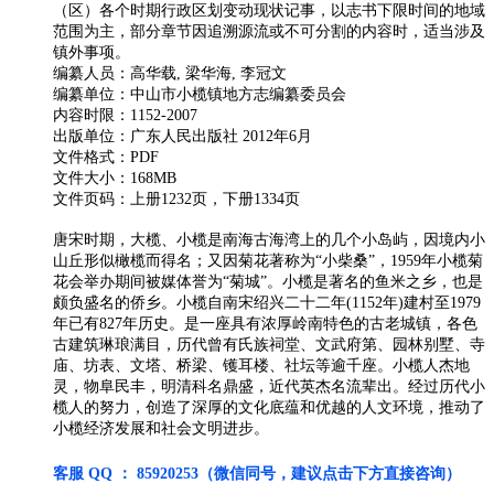
（区）各个时期行政区划变动现状记事，以志书下限时间的地域
范围为主，部分章节因追溯源流或不可分割的内容时，适当涉及
镇外事项。
编纂人员：高华载, 梁华海, 李冠文
编纂单位：中山市小榄镇地方志编纂委员会
内容时限：1152-2007
出版单位：广东人民出版社 2012年6月
文件格式：PDF
文件大小：168MB
文件页码：上册1232页，下册1334页
唐宋时期，大榄、小榄是南海古海湾上的几个小岛屿，因境内小
山丘形似橄榄而得名；又因菊花著称为“小柴桑”，1959年小榄菊
花会举办期间被媒体誉为“菊城”。小榄是著名的鱼米之乡，也是
颇负盛名的侨乡。小榄自南宋绍兴二十二年(1152年)建村至1979
年已有827年历史。是一座具有浓厚岭南特色的古老城镇，各色
古建筑琳琅满目，历代曾有氏族祠堂、文武府第、园林别墅、寺
庙、坊表、文塔、桥梁、镬耳楼、社坛等逾千座。小榄人杰地
灵，物阜民丰，明清科名鼎盛，近代英杰名流辈出。经过历代小
榄人的努力，创造了深厚的文化底蕴和优越的人文环境，推动了
小榄经济发展和社会文明进步。
客服 QQ ： 85920253（微信同号，建议点击下方直接咨询）