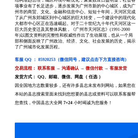
结构渐趋合理，城区环境不断优化，聚集效应日益明显，社会各
项事业有了长足进步，逐步发展为广州市新的中心城区，成为广
州市的商贸、文化、金融和信息中心。短短十年间，天河区完成
了从广州东郊城区到中心城区的巨大转变，一个建设中的现代化
大都市中心区正在迅速崛起。对于二十世纪九十年代天河区这一
巨大历史变迁及其整体风貌，《广州市天河区志》(1991-2000
年)以图文资料的完整性和权威性作出了生动展现，也从一个局
部和侧面反映了广州政治、经济、文化、社会发展的历史，揭示
了广州城市化发展历程。
客服 QQ ： 85920253（微信同号，建议点击下方直接咨询）
交易流程： 联系客服 → 沟通确认 → 微信付款 → 客服发货
发货方式： QQ、邮箱、微信、网盘（ 任选 ）
因全国地方志数量较多，还有许多县志未发布到网站，如果您在
本站的县志搜索里面未找到您想要的县志或资料可以联系客服帮
您查找，中国县志大全网
7×24
小时竭诚为您服务！