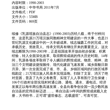
内容时限：1990-2003
出版单位：中华书局 2011年7月
文件格式：PDF
文件大小：55MB
文件页码：869页
续修《乳源瑶族自治县志》(1990-2003)历经八载，终于付梓问
世。这是乳源21万瑶汉族同胞精神文明建设的一件大事，也是21
世纪乳源文化建设中的一大丰硕成果。续志编纂工作的完成，对
承载历史、资政育人、传承文明具有继往开来的重要意义。这次
续志断限为1990-2003年，正是祖国改革开放由初步探索、积累
经验，转入全面深化改革、取得辉煌成就的伟大历史时期。14年
间，乳源各项改革取得了令人瞩目的辉煌成就。物质、精神、政
治三个文明建设捷报频传、现代化建设飞速发展，城乡面貌日新
月异。第一次全面完成了省、市、县、乡镇区域间的行政区域界
线勘定；21万瑶汉族人民基本实现温饱、扫除了文盲、消灭了绝
对贫困，普及了九年义务教育、实现了人人享有医疗卫生保健；
106个行政村全部实现村村通公路、通电、通水、通电话。经济
发展正以每年两位数高速发展，全县向着争创全国一流少数民族
自治县的宏伟目标迈进......。将自治县14年间的辉煌成就载入史
册，大书特书，正可谓“盛世修志、志载盛世”，可喜可贺。