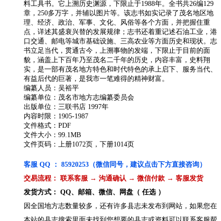
料工具书。它上溯历史渊源，下限止于1988年。全书共26编129
章，250多万字，并辅以图片等。该志书如实记录了茂名地区地
理、经济、政治、军事、文化、风俗等各个方面，并把握住重
点，详述其盛衰兴替的发展规律；志书还着重记述石油工业，港
口交通、邮电等城市基础设施、三高农业等方面历史和现状。志
书立足当代，贯通古今，上溯事物的发端，下限止于目前的面
貌，涵盖上下百年乃至茂名二千年的历史，内容丰富，史料翔
实，是一部有茂名地方特色和时代特色的承上启下、服务当代、
有益后代的巨著，是我市一笔难得的精神财富。
编纂人员：吴裕平
编纂单位：茂名市地方志编纂委员会
出版单位：三联书店 1997年
内容时限：1905-1987
文件格式：PDF
文件大小：99.1MB
文件页码：上册1072页，下册1014页
客服 QQ ： 85920253（微信同号，建议点击下方直接咨询）
交易流程： 联系客服 → 沟通确认 → 微信付款 → 客服发货
发货方式： QQ、邮箱、微信、网盘（ 任选 ）
因全国地方志数量较多，还有许多县志未发布到网站，如果您在
本站的县志搜索里面未找到您想要的县志或资料可以联系客服帮