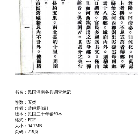
书名：民国湖南各县调查笔记
卷数：五类
作者：曾继梧[编]
版本：民国二十年铅印本
格式：PDF
大小：94.7MB
页码：219页