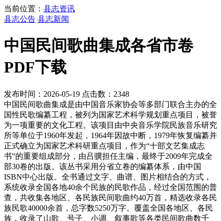
当前位置：
县志资讯
县志公告
县志新闻
中国民间歌曲集成各省市卷
PDF下载
发布时间：2026-05-19 点击数：2348
中国民间歌曲集成是由中国音乐家协会等多部门联合主办的全
国性民歌编纂工程，被列为国家艺术科学规划重点项目，被誉
为一项重要的文化工程。该项目由中央音乐学院民族音乐研究
所等单位于1960年发起，1964年因故中断，1979年恢复编纂并
正式确立为国家艺术科研重点项目，作为“十部文艺集成志
书”的重要组成部分，由吕骥担任主编，最终于2009年完成全
部30卷的出版。该丛书采用分省立卷的编纂体系，由中国
ISBN中心出版。全书通过文字、曲谱、图片相结合的方式，
系统收录全国各地40余个民族的民歌作品，经过全国范围的普
查，共收集各地区、各民族民间歌曲约40万首，精选收录各民
族民歌40000余首，总字数5250万字。覆盖全国各地区、各民
族，收录了山歌、号子、小调、叙事歌等各类民间歌曲数千