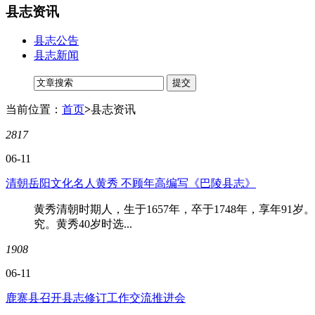
县志资讯
县志公告
县志新闻
当前位置：
首页
>
县志资讯
2817
06-11
清朝岳阳文化名人黄秀 不顾年高编写《巴陵县志》
黄秀清朝时期人，生于1657年，卒于1748年，享年
究。黄秀40岁时选...
1908
06-11
鹿寨县召开县志修订工作交流推进会