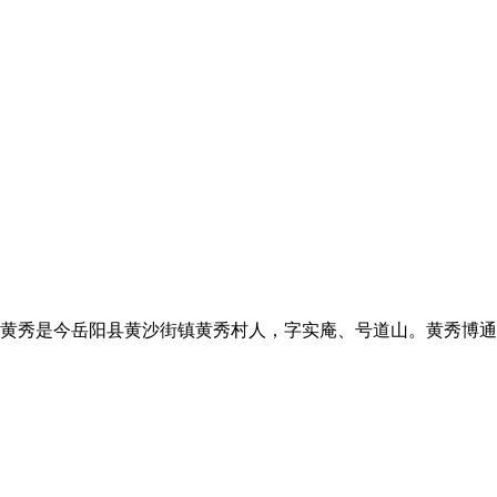
91岁。黄秀是今岳阳县黄沙街镇黄秀村人，字实庵、号道山。黄秀