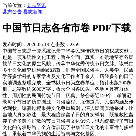
当前位置：
县志资讯
县志公告
县志新闻
中国节日志各省市卷 PDF下载
发布时间：2026-05-19 点击数：2359
中国节日志是一套系统记录中华各民族传统节日的权威文献，
也是一项系统性文化工程，旨在全面、真实、准确地留存各民
族节日文化的原生风貌，传承中华优秀传统节日文脉。该书由
多个文化研究机构组织编纂，汇聚全国民俗学、人类学、民族
学等多学科的专家学者及文化工作者千余人，历经多年的田野
实地调查整理完成。全书以节日为立卷单位，预计出版200卷
册、总字数约6000万字，收录全国各民族、各地区具有群体
性、周期性的民间传统节日、庆典、祭会等近150个，详细记
录每个节日的历史渊源、习俗流程、服饰道具、民俗内涵及传
承现状。编纂过程秉持文化尊重原则，深入民间实地采录，让
当地人真实叙述，最大程度保留节日的真实样貌，既抢救性留
存了诸多濒临消散的节日习俗与文化记忆，也系统梳理了节日
文化的传承脉络，全方位展现了中华节日文化的丰富性与多样
性，承载着中华民族的生活智慧与文化基因。