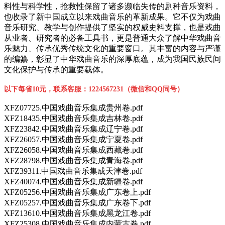
料性与科学性，抢救性保留了诸多濒临失传的剧种音乐资料，
也收录了新中国成立以来戏曲音乐的革新成果。它不仅为戏曲
音乐研究、教学与创作提供了坚实的权威史料支撑，也是戏曲
从业者、研究者的必备工具书，更是普通大众了解中华戏曲音
乐魅力、传承优秀传统文化的重要窗口。其丰富的内容与严谨
的编纂，彰显了中华戏曲音乐的深厚底蕴，成为我国民族民间
文化保护与传承的重要载体。
以下每省10元，联系客服：1224567231（微信和QQ同号）
XFZ07725.中国戏曲音乐集成贵州卷.pdf
XFZ18435.中国戏曲音乐集成吉林卷.pdf
XFZ23842.中国戏曲音乐集成辽宁卷.pdf
XFZ26057.中国戏曲音乐集成宁夏卷.pdf
XFZ26058.中国戏曲音乐集成西藏卷.pdf
XFZ28798.中国戏曲音乐集成青海卷.pdf
XFZ39311.中国戏曲音乐集成天津卷.pdf
XFZ40074.中国戏曲音乐集成新疆卷.pdf
XFZ05256.中国戏曲音乐集成广东卷上.pdf
XFZ05257.中国戏曲音乐集成广东卷下.pdf
XFZ13610.中国戏曲音乐集成黑龙江卷.pdf
XFZ25308.中国戏曲音乐集成内蒙古卷.pdf