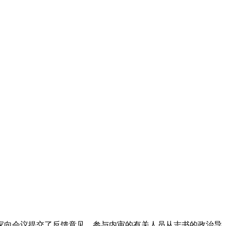
家向会议提交了反馈意见，参与内审的有关人员从志书的政治导