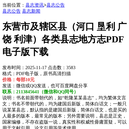
当前位置：
县志资讯
>
县志公告
县志公告
县志新闻
东营市及辖区县（河口 垦利 广
饶 利津）各类县志地方志PDF
电子版下载
发布时间：2025-11-17 点击数：3583
格式：PDF电子版，原书高清扫描
价格：每部10元
发送：微信或QQ发送，也可百度网盘分享
联系：2113845641（微信和QQ同号）
说明：书名前面带朝代的，如“乾隆某某县志”，均为繁体文言
文；书名不带朝代的，均为建国后新版，简体白话文；一般只
说某某县志，默认指的是建国后新版，简体白话文，也是买的
人最多的版本，最常见的版本；另外需要说明，县志是正史，
国家编修，不存在盗版一说，真实性和权威性毋庸置疑，可以
用于文献引用，论文引用等学术使用。